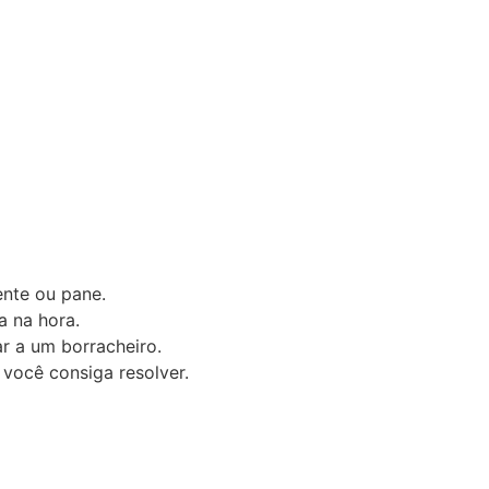
ente ou pane.
a na hora.
r a um borracheiro.
você consiga resolver.